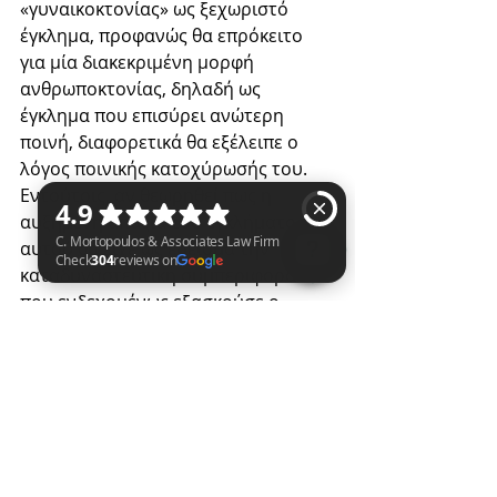
«γυναικοκτονίας» ως ξεχωριστό 
έγκλημα, προφανώς θα επρόκειτο 
για μία διακεκριμένη μορφή 
ανθρωποκτονίας, δηλαδή ως 
έγκλημα που επισύρει ανώτερη 
ποινή, διαφορετικά θα εξέλειπε ο 
λόγος ποινικής κατοχύρωσής του. 
Εντούτοις, αν θεωρηθεί πως η 
αυξημένη απαξία του εγκλήματος 
αυτού θα είχε ως έρεισμα την 
καταδυναστευτική συμπεριφορά 
που ενδεχομένως εξασκούσε ο 
C. Mortopoulos & Associates Law Firm Check 304 reviews on Google
θύτης (ή και η θύτρια) μιας γυναίκας 
ακριβώς επειδή είναι γυναίκα και 
μόνο γι’ αυτό, τότε ομιλούμε 
καταφανώς για έγκλημα με σεξιστικά 
και επί της ουσίας ρατσιστικά 
κίνητρα. Ο Νόμος, όμως, ήδη 
προβλέπει στο άρθρο 82Α του 